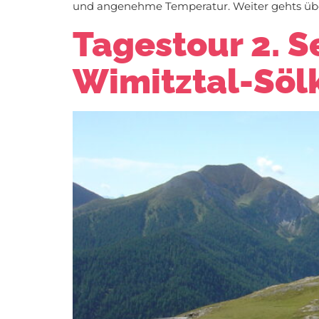
und angenehme Temperatur. Weiter gehts übe
Tagestour 2. 
Wimitztal-Söl