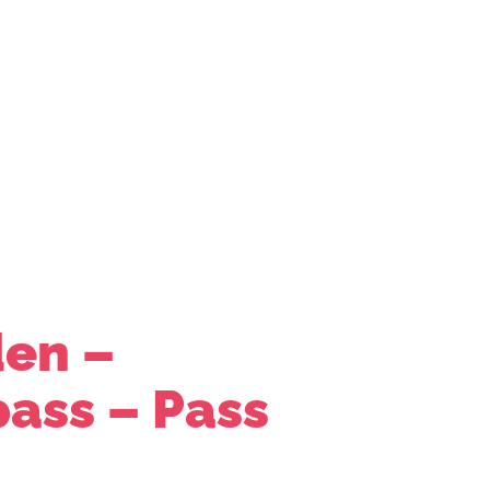
r uns
den –
ass – Pass