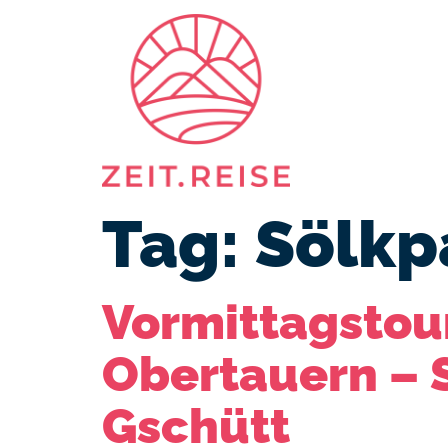
Reis
Tag:
Sölkp
Vormittagstour
Obertauern – 
Gschütt