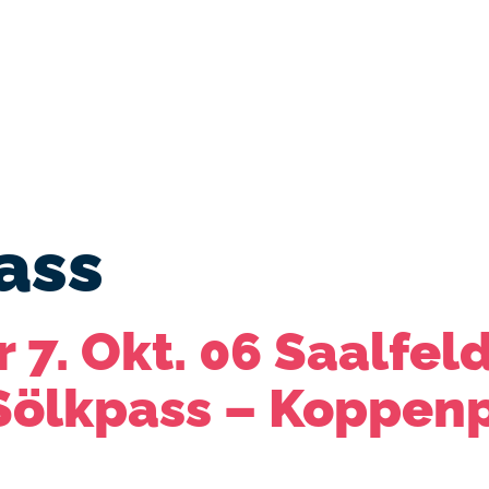
en | Länder
Beiträge | Magazin
Blog
Übe
ass
 7. Okt. 06 Saalfel
Sölkpass – Koppenp