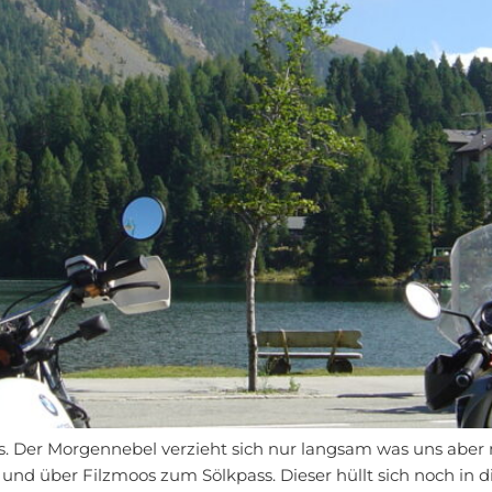
. Der Morgennebel verzieht sich nur langsam was uns aber ni
 und über Filzmoos zum Sölkpass. Dieser hüllt sich noch in 