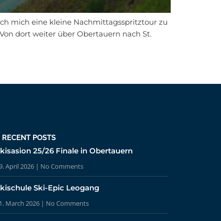
ch mich eine kleine Nachmittagsspritztour zu
on dort weiter über Obertauern nach St.
RECENT POSTS
kisasion 25/26 Finale in Obertauern
9. April 2026
No Comments
kischule Ski-Epic Leogang
1. March 2026
No Comments