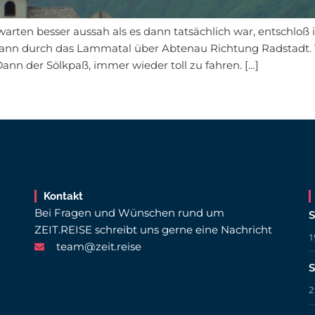
ten besser aussah als es dann tatsächlich war, entschloß i
dann durch das Lammatal über Abtenau Richtung Radstadt. V
nn der Sölkpaß, immer wieder toll zu fahren. […]
Kontakt
Bei Fragen und Wünschen rund um
S
ZEIT.REISE schreibt uns gerne eine Nachricht
1
team@zeit.reise
S
2