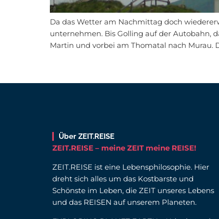
Da das Wetter am Nachmittag doch wiedererwar
unternehmen. Bis Golling auf der Autobahn, 
Martin und vorbei am Thomatal nach Murau. Da
Über ZEIT.REISE
ZEIT.REISE – meine ZEIT meine REISE!
ZEIT.REISE ist eine Lebensphilosophie. Hier
dreht sich alles um das Kostbarste und
Schönste im Leben, die ZEIT unseres Lebens
und das REISEN auf unserem Planeten.