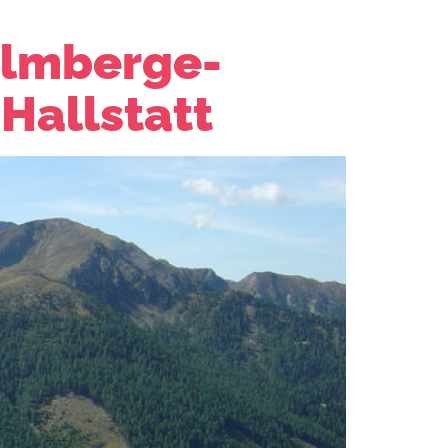
almberge-
Hallstatt