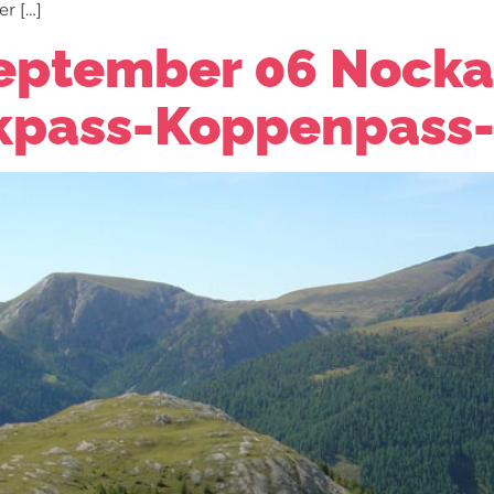
r […]
September 06 Nock
kpass-Koppenpass-