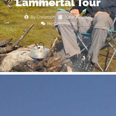
Lammertal Tour
By
Christoph
June 25, 2008
No Comments