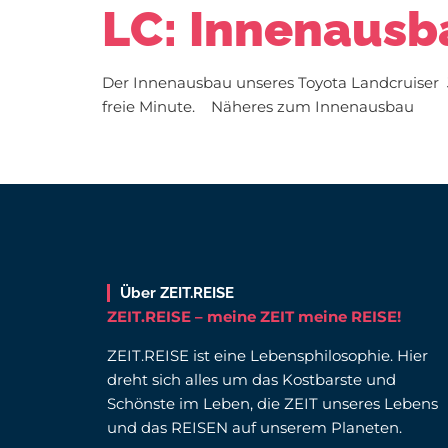
LC: Innenausb
Der Innenausbau unseres Toyota Landcruiser J9
freie Minute. Näheres zum Innenausbau
Über ZEIT.REISE
ZEIT.REISE – meine ZEIT meine REISE!
ZEIT.REISE ist eine Lebensphilosophie. Hier
dreht sich alles um das Kostbarste und
Schönste im Leben, die ZEIT unseres Lebens
und das REISEN auf unserem Planeten.