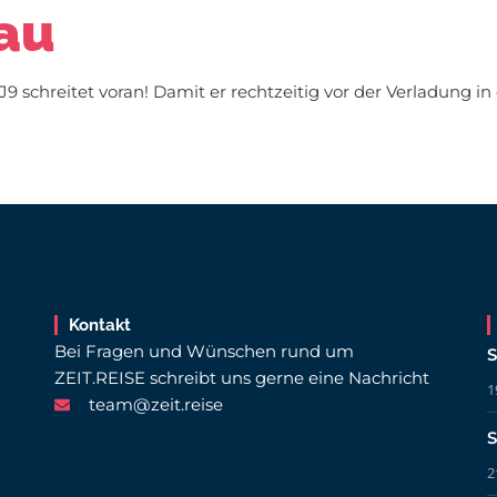
au
 schreitet voran! Damit er rechtzeitig vor der Verladung in 
Kontakt
Bei Fragen und Wünschen rund um
S
ZEIT.REISE schreibt uns gerne eine Nachricht
1
team@zeit.reise
S
2