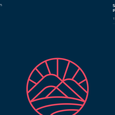
n
S
P
1