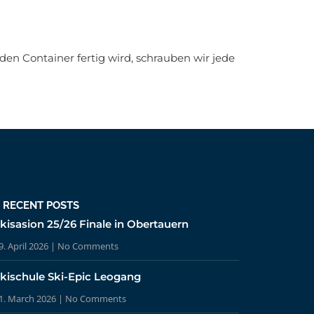
den Container fertig wird, schrauben wir jede
RECENT POSTS
kisasion 25/26 Finale in Obertauern
9. April 2026
No Comments
kischule Ski-Epic Leogang
1. March 2026
No Comments