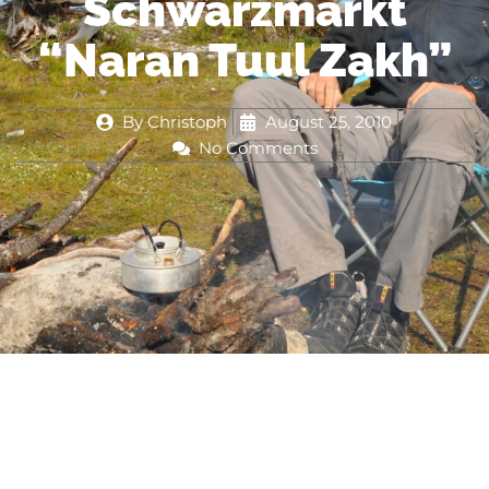
Schwarzmarkt
“Naran Tuul Zakh”
By
Christoph
August 25, 2010
No Comments