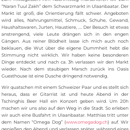
“Naran Tuul Zakh” dem Schwarzmarkt in Ulaanbaatar. Der
Markt ist groß, die Orientierung fällt schwer. Angeboten
wird alles, Nahrungsmittel, Schmuck, Schuhe, Gewand,
Haushaltswaren, Jurten, Haustiere, …. Der Besuch ist etwas
anstrengend, viele Leute drängen sich in den engen
Gängen. Aus reiner Blödheit lasse ich mich auch noch
beklauen, die Wut über die eigene Dummheit hebt die
Stimmung nicht wirklich. Wir haben keine besonderen
Dinge entdeckt und nach ca. 3h verlassen wir den Markt
wieder. Nach dem staubigen Marsch zurück ins Oasis
Guesthouse ist eine Dusche dringend notwendig.
Wir quatschen mit einem Schweizer Paar und es stellt sich
heraus, dass er Gitarrist ist und heute Abend in der
Tschinghis Beer Hall ein Konzert geben wird. Um 20h
machen wir uns also auf den Weg in die Stadt. So erleben
wir auch eine Busfahrt in Ulaanbaatar. Matthias tritt unter
dem Namen “Omega Dog” (
www.omegadog.ch
) auf. Wir
genießen den Abend und verlassen später, während eines